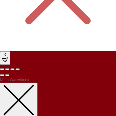
0
Mein Warenkorb
Kundenbewertungen und Erfahrungen zu
PEC Party-Event-Catering
SEHR GUT
%
100