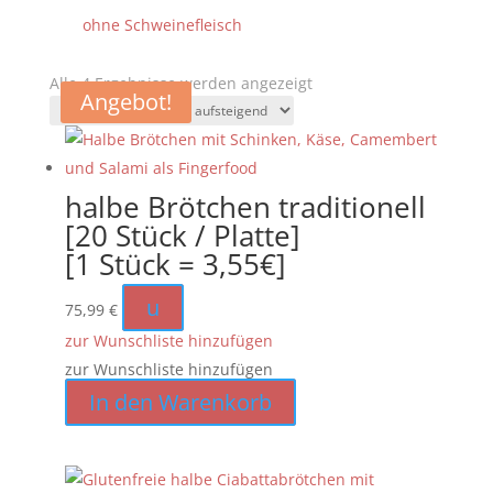
ohne Schweinefleisch
Nach
Alle 4 Ergebnisse werden angezeigt
Angebot!
Preis
sortiert:
aufsteigend
halbe Brötchen traditionell
[20 Stück / Platte]
[1 Stück = 3,55€]
u
75,99
€
zur Wunschliste hinzufügen
zur Wunschliste hinzufügen
In den Warenkorb