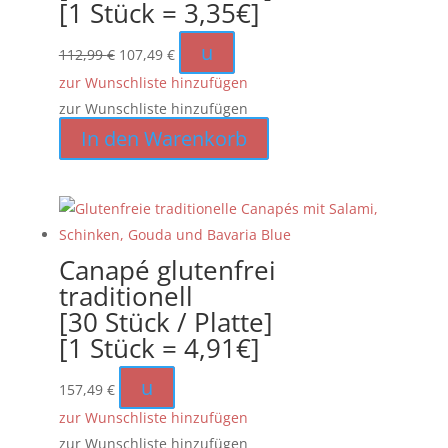
[1 Stück = 3,35€]
Ursprünglicher
Aktueller
u
112,99
€
107,49
€
Preis
Preis
zur Wunschliste hinzufügen
war:
ist:
zur Wunschliste hinzufügen
112,99 €
107,49 €.
In den Warenkorb
Canapé glutenfrei
traditionell
[30 Stück / Platte]
[1 Stück = 4,91€]
u
157,49
€
zur Wunschliste hinzufügen
zur Wunschliste hinzufügen