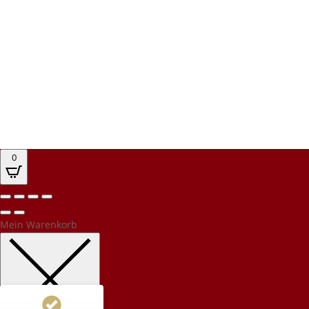
0
Kundenbewertungen und Erfahrungen zu
PEC Party-Event-Catering
%
100
Mein Warenkorb
SEHR GUT
Empfehlungen auf
ProvenExpert.com
5,00
/
4,94
32
576
1
Bewertungen von
Bewertungen auf