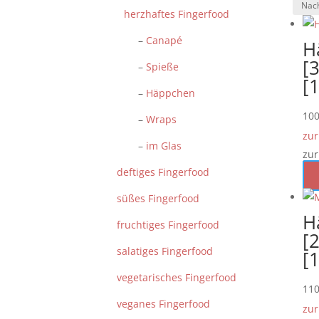
herzhaftes Fingerfood
–
Canapé
H
[3
–
Spieße
[
–
Häppchen
10
–
Wraps
zur
–
im Glas
zur
deftiges Fingerfood
süßes Fingerfood
H
fruchtiges Fingerfood
[2
salatiges Fingerfood
[
vegetarisches Fingerfood
11
veganes Fingerfood
zur