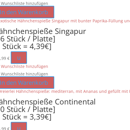
 Wunschliste hinzufügen
In den Warenkorb
ähnchenspieße Singapur
6 Stück / Platte]
1 Stück = 4,39€]
u
1,99
€
 Wunschliste hinzufügen
 Wunschliste hinzufügen
In den Warenkorb
ähnchenspieße Continental
0 Stück / Platte]
1 Stück = 3,39€]
u
5,99
€