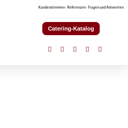
Kundenstimmen
•
Referenzen
•
Fragen und Antworten
Catering-Katalog




