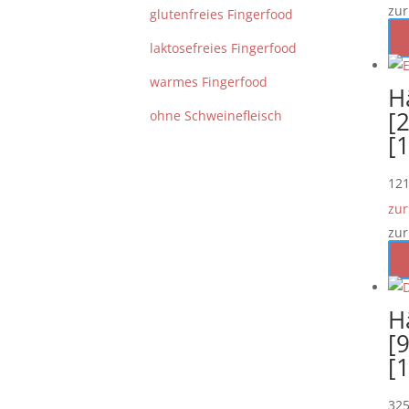
zur
glutenfreies Fingerfood
laktosefreies Fingerfood
warmes Fingerfood
H
[2
ohne Schweinefleisch
[
12
zur
zur
H
[9
[
32