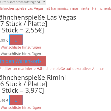
Preis
sortiert:
aufsteigend
ähnchenspieße Las Vegas
7 Stück / Platte]
1 Stück = 2,55€]
u
0,99
€
 Wunschliste hinzufügen
 Wunschliste hinzufügen
In den Warenkorb
ähnchenspieße Rimini
6 Stück / Platte]
1 Stück = 3,97€]
u
0,49
€
 Wunschliste hinzufügen