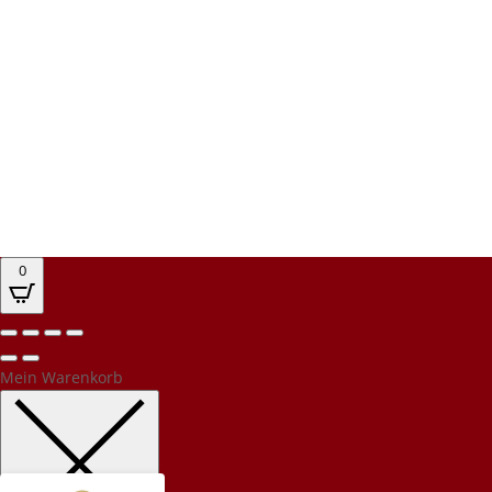
0
Kundenbewertungen und Erfahrungen zu
PEC Party-Event-Catering
%
100
Mein Warenkorb
SEHR GUT
Empfehlungen auf
ProvenExpert.com
5,00
/
4,94
32
576