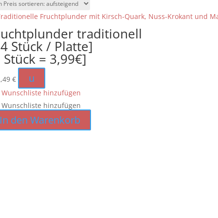
ruchtplunder traditionell
4 Stück / Platte]
1 Stück = 3,99€]
u
2,49
€
 Wunschliste hinzufügen
 Wunschliste hinzufügen
In den Warenkorb