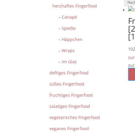
herzhaftes Fingerfood
–
Canapé
F
[2
–
Spieße
[
–
Häppchen
10
–
Wraps
zur
–
im Glas
zur
deftiges Fingerfood
süßes Fingerfood
fruchtiges Fingerfood
salatiges Fingerfood
vegetarisches Fingerfood
veganes Fingerfood