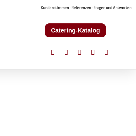
Kundenstimmen
•
Referenzen
•
Fragen und Antworten
Catering-Katalog




