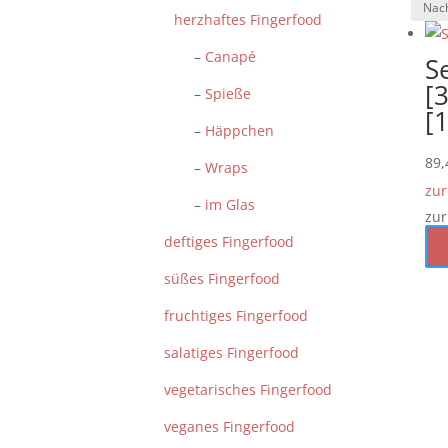
herzhaftes Fingerfood
–
Canapé
S
[3
–
Spieße
[
–
Häppchen
89
–
Wraps
zur
–
im Glas
zur
deftiges Fingerfood
süßes Fingerfood
fruchtiges Fingerfood
salatiges Fingerfood
vegetarisches Fingerfood
veganes Fingerfood