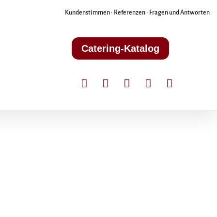
Kundenstimmen
•
Referenzen
•
Fragen und Antworten
Catering-Katalog




