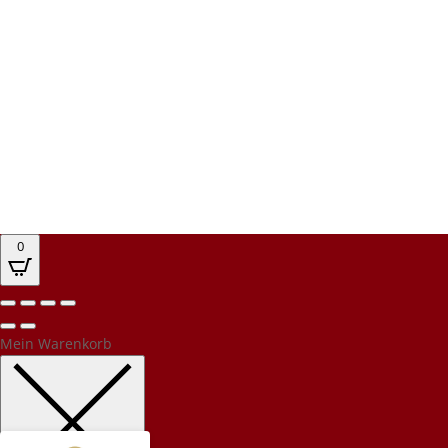
0
Kundenbewertungen und Erfahrungen zu
PEC Party-Event-Catering
%
100
Mein Warenkorb
SEHR GUT
Empfehlungen auf
ProvenExpert.com
5,00
/
4,94
32
576