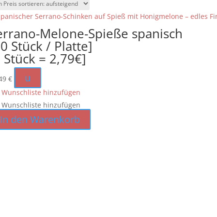
errano-Melone-Spieße spanisch
0 Stück / Platte]
1 Stück = 2,79€]
u
,49
€
 Wunschliste hinzufügen
 Wunschliste hinzufügen
In den Warenkorb