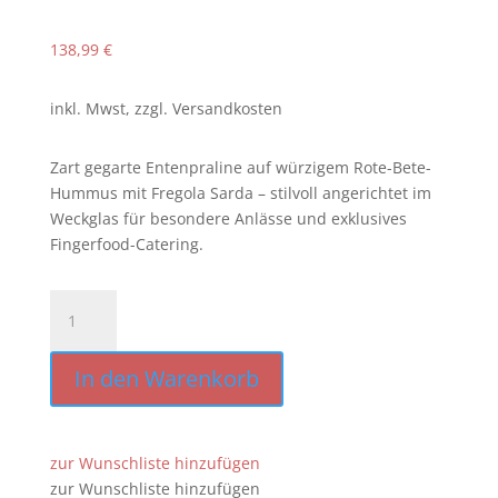
138,99
€
inkl. Mwst, zzgl. Versandkosten
Zart gegarte Entenpraline auf würzigem Rote-Bete-
Hummus mit Fregola Sarda – stilvoll angerichtet im
Weckglas für besondere Anlässe und exklusives
Fingerfood-Catering.
Entenpraline
im
Weckglas
In den Warenkorb
[20
Stück
/
Platte]
zur Wunschliste hinzufügen
[1
zur Wunschliste hinzufügen