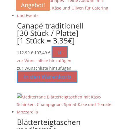
Angebot!
Canapé traditionell
[30 Stück / Platte]
[1 Stück = 3,35€]
Ursprünglicher
Aktueller
u
112,99
€
107,49
€
Preis
Preis
zur Wunschliste hinzufügen
war:
ist:
zur Wunschliste hinzufügen
112,99 €
107,49 €.
In den Warenkorb
Blätterteigtaschen