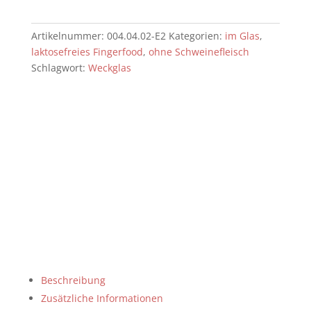
Stück
=
Artikelnummer:
004.04.02-E2
Kategorien:
im Glas
,
6,50€]
laktosefreies Fingerfood
,
ohne Schweinefleisch
Menge
Schlagwort:
Weckglas
Beschreibung
Zusätzliche Informationen