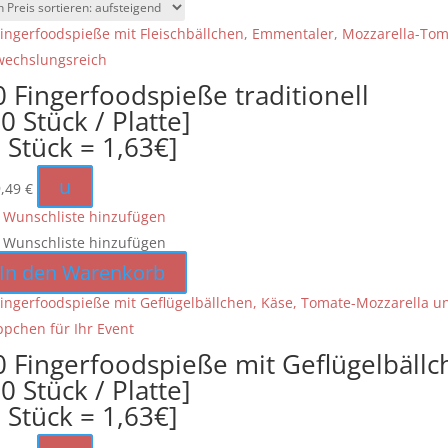
Preis
sortiert:
aufsteigend
0 Fingerfoodspieße traditionell
0 Stück / Platte]
1 Stück = 1,63€]
u
9,49
€
 Wunschliste hinzufügen
 Wunschliste hinzufügen
In den Warenkorb
0 Fingerfoodspieße mit Geflügelbäll
0 Stück / Platte]
1 Stück = 1,63€]