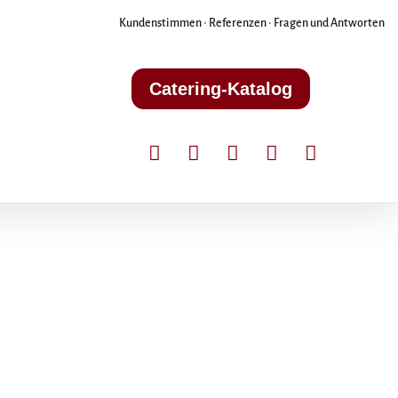
Kundenstimmen
•
Referenzen
•
Fragen und Antworten
Catering-Katalog




