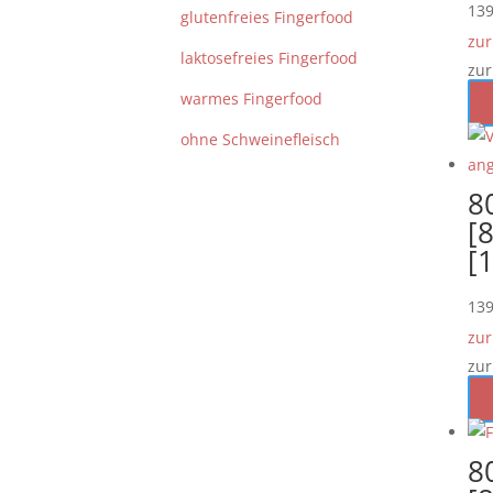
13
glutenfreies Fingerfood
zur
laktosefreies Fingerfood
zur
warmes Fingerfood
ohne Schweinefleisch
8
[8
[
13
zur
zur
8