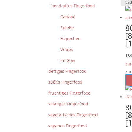
herzhaftes Fingerfood
–
Canapé
8
–
Spieße
[8
–
Häppchen
[
–
Wraps
13
–
im Glas
zur
deftiges Fingerfood
zur
süßes Fingerfood
fruchtiges Fingerfood
salatiges Fingerfood
8
[8
vegetarisches Fingerfood
[
veganes Fingerfood