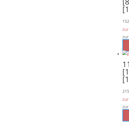
[8
[
15
zur
zur
1
[
[
21
zur
zur