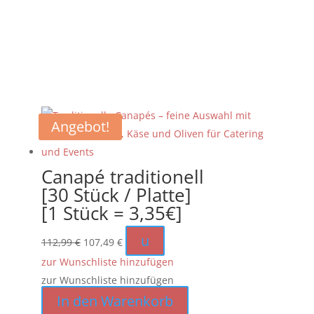
Angebot!
Canapé traditionell
[30 Stück / Platte]
[1 Stück = 3,35€]
Ursprünglicher
Aktueller
u
112,99
€
107,49
€
Preis
Preis
zur Wunschliste hinzufügen
war:
ist:
zur Wunschliste hinzufügen
112,99 €
107,49 €.
In den Warenkorb