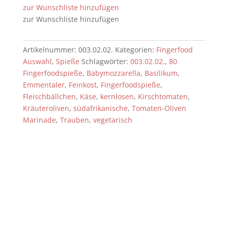
Platte]
zur Wunschliste hinzufügen
[1
zur Wunschliste hinzufügen
Stück
=
Artikelnummer:
003.02.02.
Kategorien:
Fingerfood
1,63€]
Auswahl
,
Spieße
Schlagwörter:
003.02.02.
,
80
Menge
Fingerfoodspieße
,
Babymozzarella
,
Basilikum
,
Emmentaler
,
Feinkost
,
Fingerfoodspieße
,
Fleischbällchen
,
Käse
,
kernlosen
,
Kirschtomaten
,
Kräuteroliven
,
südafrikanische
,
Tomaten-Oliven
Marinade
,
Trauben
,
vegetarisch