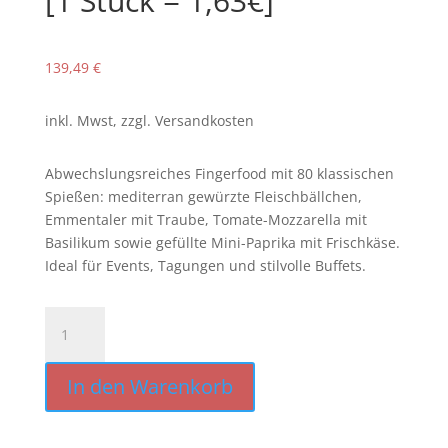
[1 Stück = 1,63€]
139,49
€
inkl. Mwst, zzgl. Versandkosten
Abwechslungsreiches Fingerfood mit 80 klassischen
Spießen: mediterran gewürzte Fleischbällchen,
Emmentaler mit Traube, Tomate-Mozzarella mit
Basilikum sowie gefüllte Mini-Paprika mit Frischkäse.
Ideal für Events, Tagungen und stilvolle Buffets.
80
Fingerfoodspieße
traditionell
In den Warenkorb
[80
Stück
/