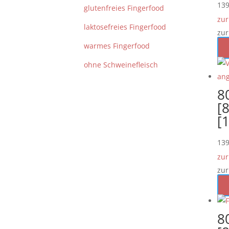
13
glutenfreies Fingerfood
zur
laktosefreies Fingerfood
zur
warmes Fingerfood
ohne Schweinefleisch
8
[8
[
13
zur
zur
8