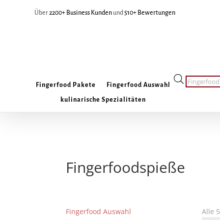
Über
2200+ Business Kunden
und
510+ Bewertungen
Products
Fingerfood Pakete
Fingerfood Auswahl
search
kulinarische Spezialitäten
Fingerfoodspieße
Fingerfood Auswahl
Alle 