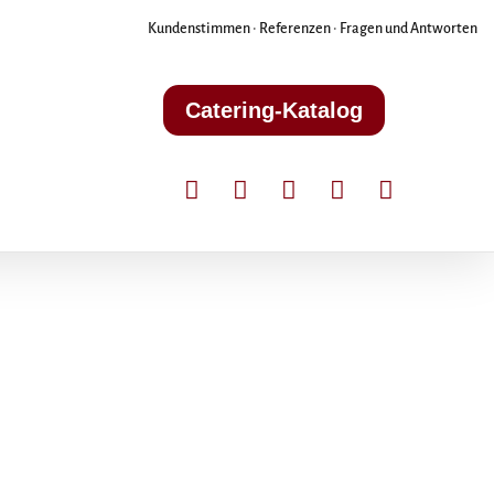
Kundenstimmen
•
Referenzen
•
Fragen und Antworten
Catering-Katalog




