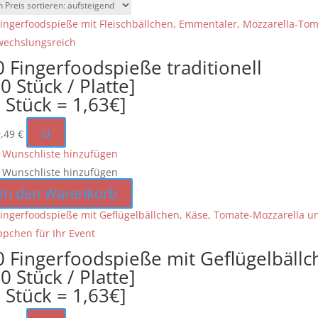
Preis
sortiert:
aufsteigend
0 Fingerfoodspieße traditionell
0 Stück / Platte]
1 Stück = 1,63€]
u
9,49
€
 Wunschliste hinzufügen
 Wunschliste hinzufügen
In den Warenkorb
0 Fingerfoodspieße mit Geflügelbäll
0 Stück / Platte]
1 Stück = 1,63€]