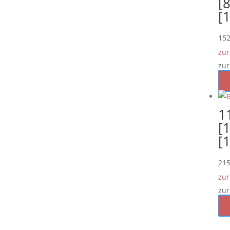
[8
[
15
zur
zur
1
[
[
21
zur
zur