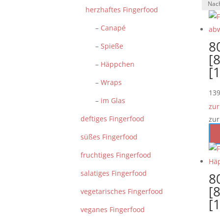
herzhaftes Fingerfood
–
Canapé
8
–
Spieße
[8
–
Häppchen
[
–
Wraps
13
–
im Glas
zur
deftiges Fingerfood
zur
süßes Fingerfood
fruchtiges Fingerfood
salatiges Fingerfood
8
[8
vegetarisches Fingerfood
[
veganes Fingerfood