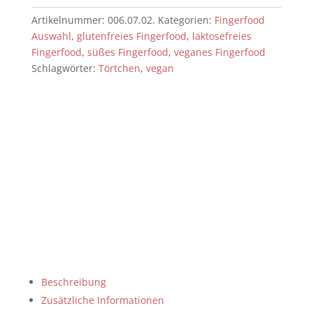
Stück
Artikelnummer:
006.07.02.
Kategorien:
Fingerfood
=
Auswahl
,
glutenfreies Fingerfood
,
laktosefreies
3,93€]
Fingerfood
,
süßes Fingerfood
,
veganes Fingerfood
Menge
Schlagwörter:
Törtchen
,
vegan
Beschreibung
Zusätzliche Informationen