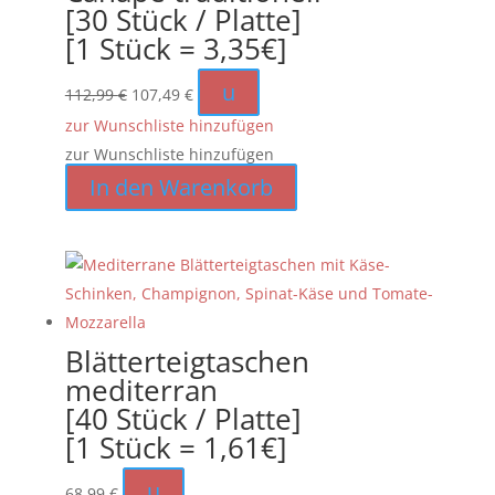
[30 Stück / Platte]
[1 Stück = 3,35€]
Ursprünglicher
Aktueller
u
112,99
€
107,49
€
Preis
Preis
zur Wunschliste hinzufügen
war:
ist:
zur Wunschliste hinzufügen
112,99 €
107,49 €.
In den Warenkorb
Blätterteigtaschen
mediterran
[40 Stück / Platte]
[1 Stück = 1,61€]
u
68,99
€