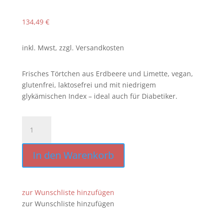
134,49
€
inkl. Mwst, zzgl. Versandkosten
Frisches Törtchen aus Erdbeere und Limette, vegan,
glutenfrei, laktosefrei und mit niedrigem
glykämischen Index – ideal auch für Diabetiker.
Erdbeer-
Limette
Törtchen
In den Warenkorb
vegan
[32
Stück
/
zur Wunschliste hinzufügen
Platte]
zur Wunschliste hinzufügen
[1