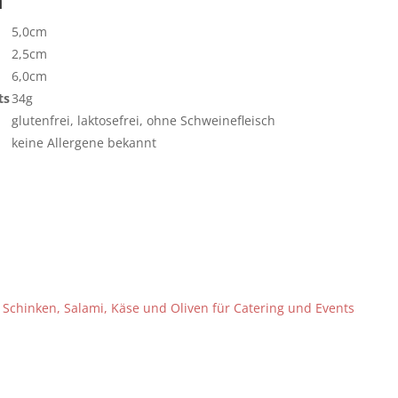
n
s
5,0cm
s
2,5cm
6,0cm
ts
34g
glutenfrei, laktosefrei, ohne Schweinefleisch
keine Allergene bekannt