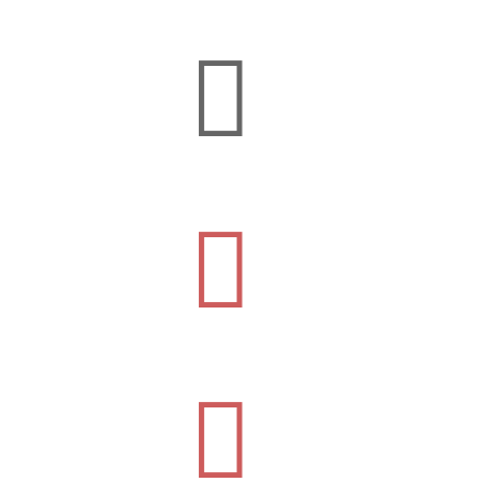


