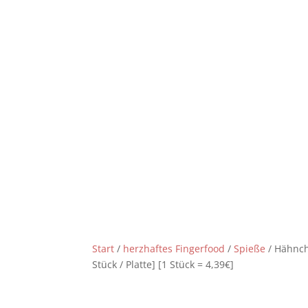
Start
/
herzhaftes Fingerfood
/
Spieße
/ Hähnch
Stück / Platte] [1 Stück = 4,39€]